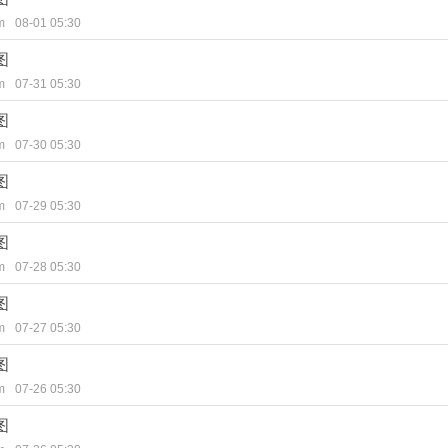
m
08-01 05:30
图
m
07-31 05:30
图
m
07-30 05:30
图
m
07-29 05:30
图
m
07-28 05:30
图
m
07-27 05:30
图
m
07-26 05:30
图