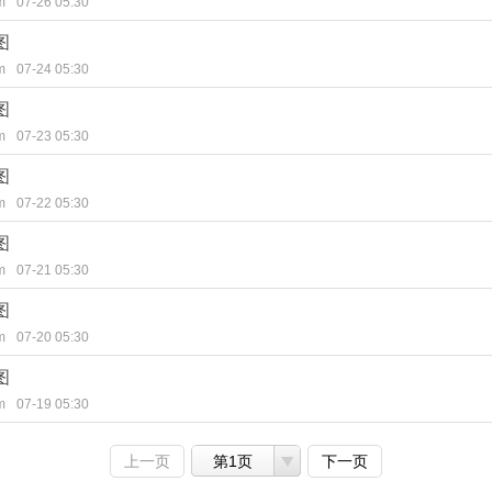
m
07-26 05:30
图
m
07-24 05:30
图
m
07-23 05:30
图
m
07-22 05:30
图
m
07-21 05:30
图
m
07-20 05:30
图
m
07-19 05:30
上一页
第1页
下一页