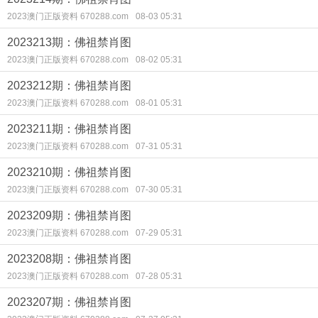
2023澳门正版资料 670288.com
08-03 05:31
2023213期：佛祖禁肖图
2023澳门正版资料 670288.com
08-02 05:31
2023212期：佛祖禁肖图
2023澳门正版资料 670288.com
08-01 05:31
2023211期：佛祖禁肖图
2023澳门正版资料 670288.com
07-31 05:31
2023210期：佛祖禁肖图
2023澳门正版资料 670288.com
07-30 05:31
2023209期：佛祖禁肖图
2023澳门正版资料 670288.com
07-29 05:31
2023208期：佛祖禁肖图
2023澳门正版资料 670288.com
07-28 05:31
2023207期：佛祖禁肖图