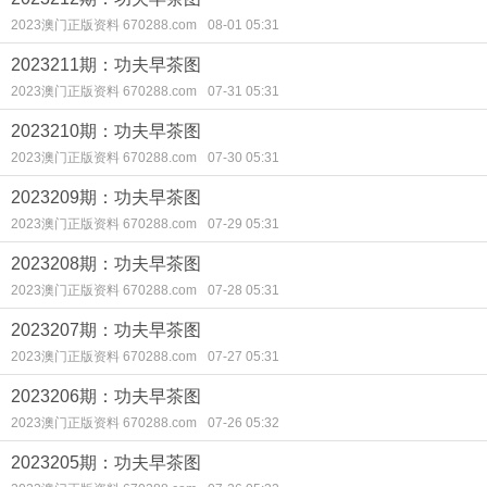
2023澳门正版资料 670288.com
08-01 05:31
2023211期：功夫早茶图
2023澳门正版资料 670288.com
07-31 05:31
2023210期：功夫早茶图
2023澳门正版资料 670288.com
07-30 05:31
2023209期：功夫早茶图
2023澳门正版资料 670288.com
07-29 05:31
2023208期：功夫早茶图
2023澳门正版资料 670288.com
07-28 05:31
2023207期：功夫早茶图
2023澳门正版资料 670288.com
07-27 05:31
2023206期：功夫早茶图
2023澳门正版资料 670288.com
07-26 05:32
2023205期：功夫早茶图