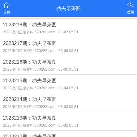
功夫早茶图
首页
返回
2023218期：功夫早茶图
2023澳门正版资料 670288.com
08-07 05:31
2023217期：功夫早茶图
2023澳门正版资料 670288.com
08-06 05:31
2023216期：功夫早茶图
2023澳门正版资料 670288.com
08-05 05:31
2023215期：功夫早茶图
2023澳门正版资料 670288.com
08-04 05:31
2023214期：功夫早茶图
2023澳门正版资料 670288.com
08-03 05:31
2023213期：功夫早茶图
2023澳门正版资料 670288.com
08-02 05:31
2023212期：功夫早茶图