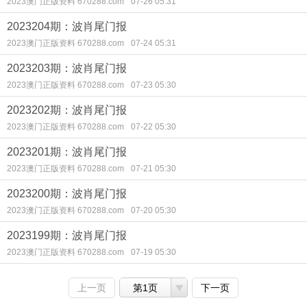
2023澳门正版资料 670288.com
07-26 05:31
2023204期：波肖尾门报
2023澳门正版资料 670288.com
07-24 05:31
2023203期：波肖尾门报
2023澳门正版资料 670288.com
07-23 05:30
2023202期：波肖尾门报
2023澳门正版资料 670288.com
07-22 05:30
2023201期：波肖尾门报
2023澳门正版资料 670288.com
07-21 05:30
2023200期：波肖尾门报
2023澳门正版资料 670288.com
07-20 05:30
2023199期：波肖尾门报
2023澳门正版资料 670288.com
07-19 05:30
上一页
第1页
下一页