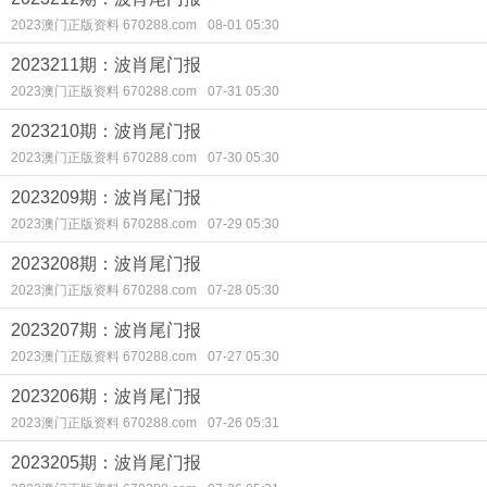
2023澳门正版资料 670288.com
08-01 05:30
2023211期：波肖尾门报
2023澳门正版资料 670288.com
07-31 05:30
2023210期：波肖尾门报
2023澳门正版资料 670288.com
07-30 05:30
2023209期：波肖尾门报
2023澳门正版资料 670288.com
07-29 05:30
2023208期：波肖尾门报
2023澳门正版资料 670288.com
07-28 05:30
2023207期：波肖尾门报
2023澳门正版资料 670288.com
07-27 05:30
2023206期：波肖尾门报
2023澳门正版资料 670288.com
07-26 05:31
2023205期：波肖尾门报