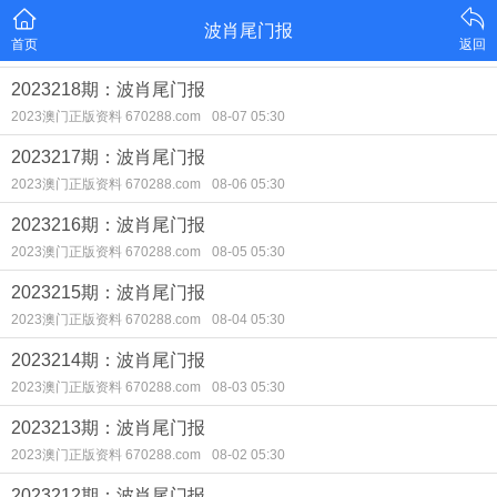
波肖尾门报
首页
返回
2023218期：波肖尾门报
2023澳门正版资料 670288.com
08-07 05:30
2023217期：波肖尾门报
2023澳门正版资料 670288.com
08-06 05:30
2023216期：波肖尾门报
2023澳门正版资料 670288.com
08-05 05:30
2023215期：波肖尾门报
2023澳门正版资料 670288.com
08-04 05:30
2023214期：波肖尾门报
2023澳门正版资料 670288.com
08-03 05:30
2023213期：波肖尾门报
2023澳门正版资料 670288.com
08-02 05:30
2023212期：波肖尾门报