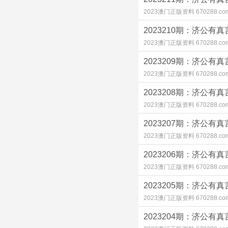
2023澳门正版资料 670288.co
2023210期：济公有真
2023澳门正版资料 670288.co
2023209期：济公有真
2023澳门正版资料 670288.co
2023208期：济公有真
2023澳门正版资料 670288.co
2023207期：济公有真
2023澳门正版资料 670288.co
2023206期：济公有真
2023澳门正版资料 670288.co
2023205期：济公有真
2023澳门正版资料 670288.co
2023204期：济公有真