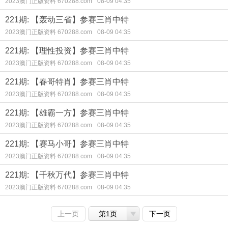
2023澳门正版资料 670288.com
08-09 04:35
221期: 【轰动三省】参赛三肖中特
2023澳门正版资料 670288.com
08-09 04:35
221期: 【理性投资】参赛三肖中特
2023澳门正版资料 670288.com
08-09 04:35
221期: 【春哥特肖】参赛三肖中特
2023澳门正版资料 670288.com
08-09 04:35
221期: 【雄霸一方】参赛三肖中特
2023澳门正版资料 670288.com
08-09 04:35
221期: 【赛马小哥】参赛三肖中特
2023澳门正版资料 670288.com
08-09 04:35
221期: 【千秋万代】参赛三肖中特
2023澳门正版资料 670288.com
08-09 04:35
上一页
第1页
下一页