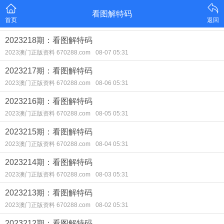
看图解特码
首页
返回
2023218期：看图解特码
2023澳门正版资料 670288.com
08-07 05:31
2023217期：看图解特码
2023澳门正版资料 670288.com
08-06 05:31
2023216期：看图解特码
2023澳门正版资料 670288.com
08-05 05:31
2023215期：看图解特码
2023澳门正版资料 670288.com
08-04 05:31
2023214期：看图解特码
2023澳门正版资料 670288.com
08-03 05:31
2023213期：看图解特码
2023澳门正版资料 670288.com
08-02 05:31
2023212期：看图解特码