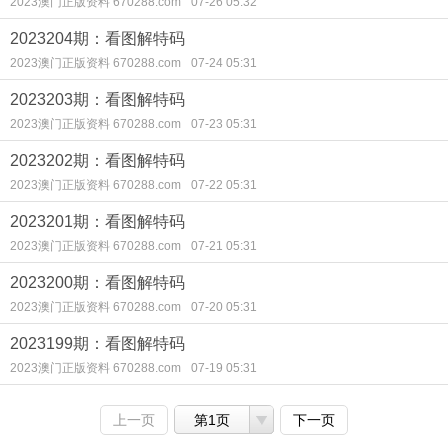
2023澳门正版资料 670288.com
07-26 05:32
2023204期：看图解特码
2023澳门正版资料 670288.com
07-24 05:31
2023203期：看图解特码
2023澳门正版资料 670288.com
07-23 05:31
2023202期：看图解特码
2023澳门正版资料 670288.com
07-22 05:31
2023201期：看图解特码
2023澳门正版资料 670288.com
07-21 05:31
2023200期：看图解特码
2023澳门正版资料 670288.com
07-20 05:31
2023199期：看图解特码
2023澳门正版资料 670288.com
07-19 05:31
上一页
第1页
下一页